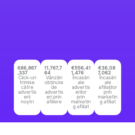
686,867
11,767,7
€556,41
€36,08
,337
64
1,476
7,062
Click-uri
Vânzări
Încasări
Încasări
trimise
obținute
ale
ale
către
de
advertis
afiliaților
advertis
advertis
erilor
prin
erii
eri prin
prin
marketin
noștri
afiliere
marketin
g afiliat
g afiliat