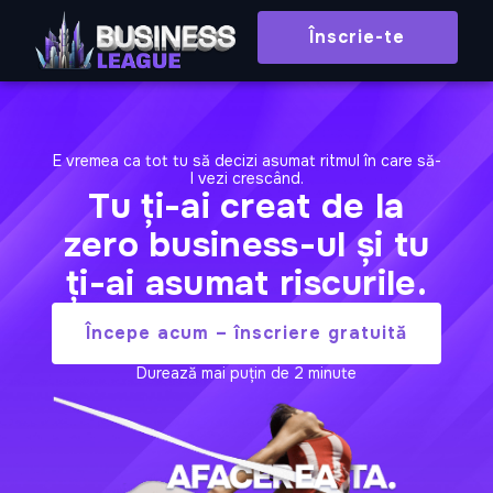
Skip
Înscrie-te
to
content
E vremea ca tot tu să decizi asumat ritmul în care să-
l vezi crescând.
Tu ți-ai creat de la
zero business-ul și tu
ți-ai asumat riscurile.
Începe acum – înscriere gratuită
Durează mai puțin de 2 minute