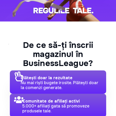
De ce să-ți înscrii
magazinul în
BusinessLeague?
Plătești doar la rezultate
Nu mai riști bugete irosite. Plătești doar
la comenzi generate.
Comunitate de afiliați activi
5.000+ afiliați gata să promoveze
produsele tale.