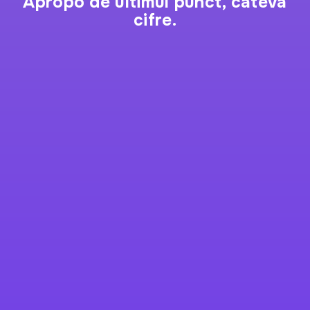
Apropo de ultimul punct, câteva
cifre.